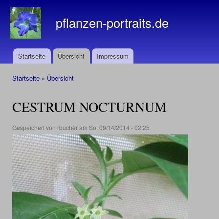
Dir
zu
pflanzen-portraits.de
Inha
Startseite
Übersicht
Impressum
Hauptmenü
Startseite
»
Übersicht
Sie sind hier
CESTRUM NOCTURNUM
Gespeichert von
rbucher
am So, 09/14/2014 - 02:25