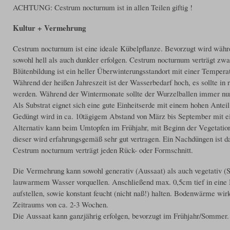
ACHTUNG: Cestrum nocturnum ist in allen Teilen giftig !
Kultur + Vermehrung
Cestrum nocturnum ist eine ideale Kübelpflanze. Bevorzugt wird währ
sowohl hell als auch dunkler erfolgen. Cestrum nocturnum verträgt zw
Blütenbildung ist ein heller Überwinterungsstandort mit einer Tempera
Während der heißen Jahreszeit ist der Wasserbedarf hoch, es sollte i
werden. Während der Wintermonate sollte der Wurzelballen immer nur 
Als Substrat eignet sich eine gute Einheitserde mit einem hohen Anteil
Gedüngt wird in ca. 10tägigem Abstand von März bis September mit e
Alternativ kann beim Umtopfen im Frühjahr, mit Beginn der Vegetatio
dieser wird erfahrungsgemäß sehr gut vertragen. Ein Nachdüngen ist da
Cestrum nocturnum verträgt jeden Rück- oder Formschnitt.
Die Vermehrung kann sowohl generativ (Aussaat) als auch vegetativ (St
lauwarmem Wasser vorquellen. Anschließend max. 0,5cm tief in eine 
aufstellen, sowie konstant feucht (nicht naß!) halten. Bodenwärme wir
Zeitraums von ca. 2-3 Wochen.
Die Aussaat kann ganzjährig erfolgen, bevorzugt im Frühjahr/Sommer.